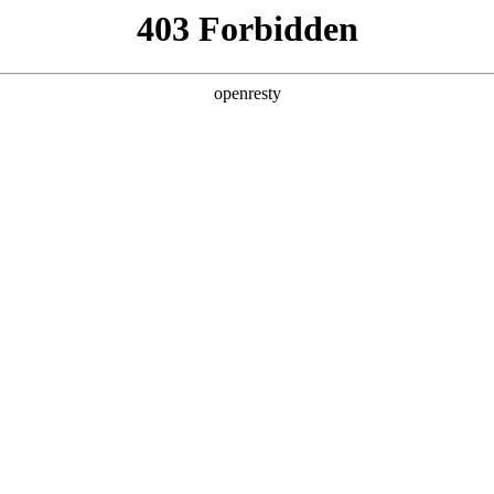
产品及服务
行业解决方案
合作伙伴
投资者关系
服务器
通用算力服务器
计算终端产品
数据